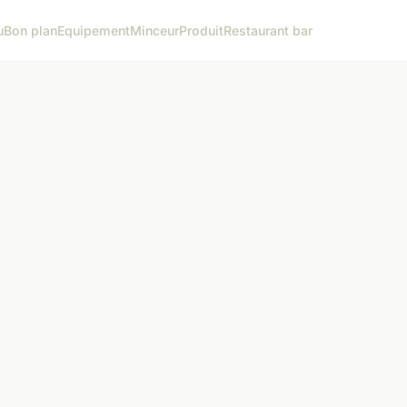
u
Bon plan
Equipement
Minceur
Produit
Restaurant bar