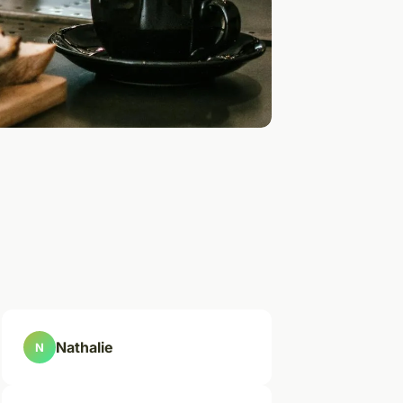
Nathalie
N