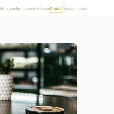
u
Bon plan
Equipement
Minceur
Produit
Restaurant bar